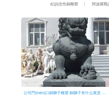
紀(jì)念性銅雕塑
阿波羅戰(z
公司門(mén)口銅獅子雕塑 銅獅子有什么寓意 銅獅子擺放要求