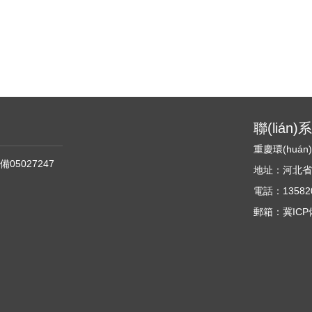
聯(lián
重慶環(huá
備05027247
地址：河北省石家
電話：135820
郵箱：冀ICP備0