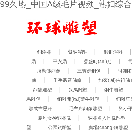
99久热_中国A级毛片视频_熟妇综合
銅浮雕
紫銅浮雕
鍛銅浮雕
鼎
平安鼎
鼎盛時(shí)期
彌勒佛銅像
三寶佛銅像
阿彌陀
像
千手觀音佛像
如來(lái)佛祖佛
銅龍雕塑
銅馬雕塑
銅牛雕塑
馬雕塑
銅雕開(kāi)荒牛雕塑
銅雕華
雕成吉思汗
毛主席銅像雕塑
鄧小
勝利女神銅雕像
銅雕名人肖像雕塑
塑
公園銅雕塑
廣場(chǎng)銅雕塑