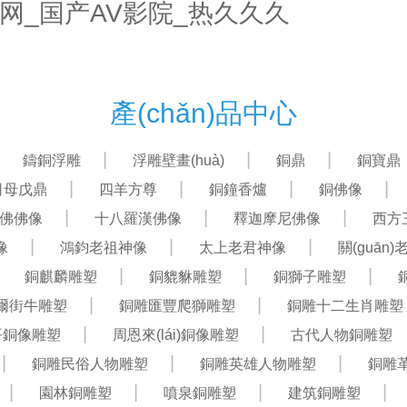
网_国产AV影院_热久久久
首頁(yè)
關(guān)于我們
產(chǎn)品中心
產(chǎn)品中心
鑄銅浮雕
浮雕壁畫(huà)
銅鼎
銅寶鼎
司母戊鼎
四羊方尊
銅鐘香爐
銅佛像
佛佛像
十八羅漢佛像
釋迦摩尼佛像
西方
像
鴻鈞老祖神像
太上老君神像
關(guān)
銅麒麟雕塑
銅貔貅雕塑
銅獅子雕塑
爾街牛雕塑
銅雕匯豐爬獅雕塑
銅雕十二生肖雕塑
平銅像雕塑
周恩來(lái)銅像雕塑
古代人物銅雕塑
銅雕民俗人物雕塑
銅雕英雄人物雕塑
銅雕
園林銅雕塑
噴泉銅雕塑
建筑銅雕塑