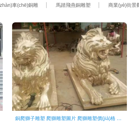
hàn)車(chē)銅雕
馬踏飛燕銅雕塑
商業(yè)街
銅爬獅子雕塑 爬獅雕塑圖片 爬獅雕塑價(jià)格 爬獅雕塑設(shè)計(jì)