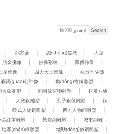
聯(lián)系電話：13582042358
工程案例
新聞資訊
銅方鼎
誠(chéng)信鼎
大克
貼金佛像
佛像彩繪
藏傳佛像
三圣佛像
四大天王佛像
觀音菩薩佛
老爺關(guān)公神像
動(dòng)物銅雕塑
銅大象雕塑
銅雕故宮獅雕塑
銅雕八駿
人物銅雕塑
孔子銅像雕塑
銅
歐式人物銅雕塑
西方人物銅雕塑
革命紅軍雕塑
景觀銅雕塑
城市銅雕
地產(chǎn)銅雕塑
地動(dòng)儀銅雕塑