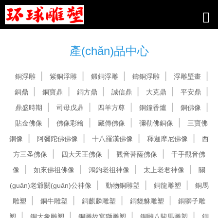
99久热_中国A级毛片视频_熟妇综合
网_国产AV影院_热久久久
產(chǎn)品中心
銅浮雕
紫銅浮雕
鍛銅浮雕
鑄銅浮雕
浮雕壁畫
銅鼎
銅寶鼎
銅方鼎
誠信鼎
大克鼎
平安鼎
鼎盛時期
司母戊鼎
四羊方尊
銅鐘香爐
銅佛像
貼金佛像
佛像彩繪
藏傳佛像
彌勒佛銅像
三寶佛
銅像
阿彌陀佛佛像
十八羅漢佛像
釋迦摩尼佛像
西
方三圣佛像
四大天王佛像
觀音菩薩佛像
千手觀音佛
像
如來佛祖佛像
鴻鈞老祖神像
太上老君神像
關
(guān)老爺關(guān)公神像
動物銅雕塑
銅龍雕塑
銅馬
雕塑
銅牛雕塑
銅麒麟雕塑
銅貔貅雕塑
銅獅子雕
塑
銅大象雕塑
銅雕故宮獅雕塑
銅雕八駿馬雕塑
銅