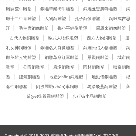
雕開荒牛雕塑
銅雕華爾街牛雕塑
銅雕匯豐爬獅雕塑
銅
雕十二生肖雕塑
人物銅雕塑
孔子銅像雕塑
銅雕成吉思
汗
毛主席銅像雕塑
鄧小平銅像雕塑
周恩來銅像雕塑
古代人物銅雕塑
歐式人物銅雕塑
西方人物銅雕塑
勝
利女神銅雕像
銅雕名人肖像雕塑
銅雕民俗人物雕塑
銅
雕英雄人物雕塑
銅雕革命紅軍雕塑
景觀銅雕塑
城市銅
雕塑
公園銅雕塑
廣場銅雕塑
園林銅雕塑
噴泉銅雕
塑
建筑銅雕塑
地產(chǎn)銅雕塑
地動儀銅雕塑
紀
念性銅雕塑
阿波羅戰(zhàn)車銅雕
馬踏飛燕銅雕塑
商
業(yè)街景觀銅雕塑
步行街小品銅雕塑
Copyright © 2015-2027 重慶環(huán)球銅雕塑公司
冀ICP備