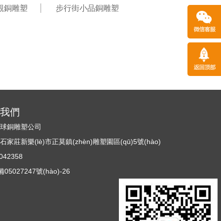
景觀銅雕塑
步行街小品銅雕塑
)系我們
n)球銅雕塑公司
莊新樂(lè)市正莫鎮(zhèn)雕塑園區(qū)5號(hào)
42358
5027247號(hào)-26