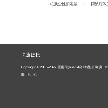
紀(jì)念性銅雕塑
阿波羅戰(z
快速鏈接
Copyright © 2015-2027 重慶環(huán)球銅雕塑公司
冀ICP
號(hào)-26