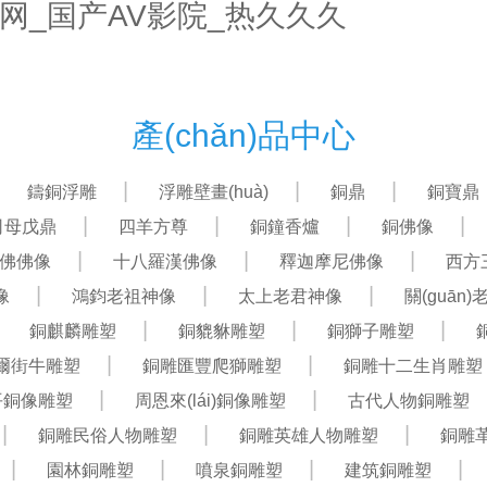
网_国产AV影院_热久久久
首頁(yè)
關(guān)于我們
產(chǎn)品中心
產(chǎn)品中心
鑄銅浮雕
浮雕壁畫(huà)
銅鼎
銅寶鼎
司母戊鼎
四羊方尊
銅鐘香爐
銅佛像
佛佛像
十八羅漢佛像
釋迦摩尼佛像
西方
像
鴻鈞老祖神像
太上老君神像
關(guān)
銅麒麟雕塑
銅貔貅雕塑
銅獅子雕塑
爾街牛雕塑
銅雕匯豐爬獅雕塑
銅雕十二生肖雕塑
平銅像雕塑
周恩來(lái)銅像雕塑
古代人物銅雕塑
銅雕民俗人物雕塑
銅雕英雄人物雕塑
銅雕
園林銅雕塑
噴泉銅雕塑
建筑銅雕塑