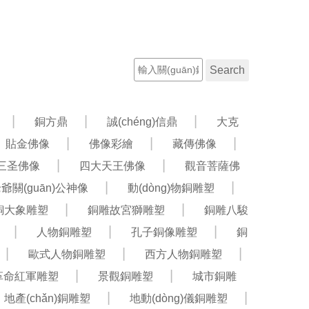
聯(lián)系電話：13582042358
工程案例
新聞資訊
銅方鼎
誠(chéng)信鼎
大克
貼金佛像
佛像彩繪
藏傳佛像
三圣佛像
四大天王佛像
觀音菩薩佛
老爺關(guān)公神像
動(dòng)物銅雕塑
銅大象雕塑
銅雕故宮獅雕塑
銅雕八駿
人物銅雕塑
孔子銅像雕塑
銅
歐式人物銅雕塑
西方人物銅雕塑
革命紅軍雕塑
景觀銅雕塑
城市銅雕
地產(chǎn)銅雕塑
地動(dòng)儀銅雕塑