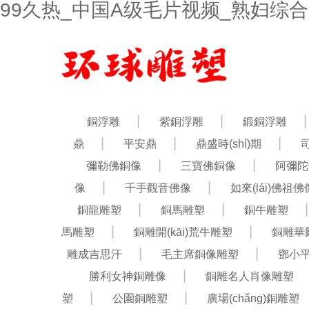
99久热_中国A级毛片视频_熟妇综合
銅浮雕
紫銅浮雕
鍛銅浮雕
鼎
平安鼎
鼎盛時(shí)期
彌勒佛銅像
三寶佛銅像
阿彌陀
像
千手觀音佛像
如來(lái)佛祖佛
銅龍雕塑
銅馬雕塑
銅牛雕塑
馬雕塑
銅雕開(kāi)荒牛雕塑
銅雕華
雕成吉思汗
毛主席銅像雕塑
鄧小
勝利女神銅雕像
銅雕名人肖像雕塑
塑
公園銅雕塑
廣場(chǎng)銅雕塑