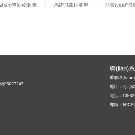
hàn)車(chē)銅雕
馬踏飛燕銅雕塑
商業(yè)街
聯(lián
重慶環(huá
備05027247
地址：河北省石家
電話：135820
郵箱：冀ICP備0