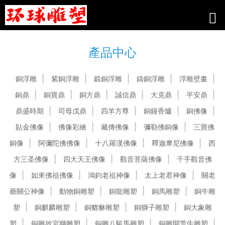
99久热_中国A级毛片视频_熟妇综合
网_国产AV影院_热久久久
產品中心
銅浮雕
紫銅浮雕
鍛銅浮雕
鑄銅浮雕
浮雕壁畫
銅鼎
銅寶鼎
銅方鼎
誠信鼎
大克鼎
平安鼎
鼎盛時期
司母戊鼎
四羊方尊
銅鐘香爐
銅佛像
貼金佛像
佛像彩繪
藏傳佛像
彌勒佛銅像
三寶佛
銅像
阿彌陀佛佛像
十八羅漢佛像
釋迦摩尼佛像
西
方三圣佛像
四大天王佛像
觀音菩薩佛像
千手觀音佛
像
如來佛祖佛像
鴻鈞老祖神像
太上老君神像
關老
爺關公神像
動物銅雕塑
銅龍雕塑
銅馬雕塑
銅牛雕
塑
銅麒麟雕塑
銅貔貅雕塑
銅獅子雕塑
銅大象雕
塑
銅雕故宮獅雕塑
銅雕八駿馬雕塑
銅雕開荒牛雕塑