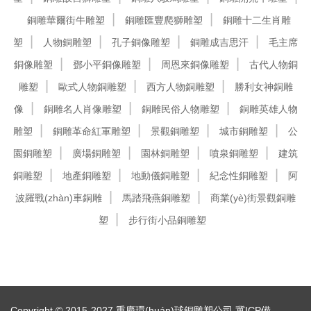
銅雕華爾街牛雕塑
銅雕匯豐爬獅雕塑
銅雕十二生肖雕
塑
人物銅雕塑
孔子銅像雕塑
銅雕成吉思汗
毛主席
銅像雕塑
鄧小平銅像雕塑
周恩來銅像雕塑
古代人物銅
雕塑
歐式人物銅雕塑
西方人物銅雕塑
勝利女神銅雕
像
銅雕名人肖像雕塑
銅雕民俗人物雕塑
銅雕英雄人物
雕塑
銅雕革命紅軍雕塑
景觀銅雕塑
城市銅雕塑
公
園銅雕塑
廣場銅雕塑
園林銅雕塑
噴泉銅雕塑
建筑
銅雕塑
地產銅雕塑
地動儀銅雕塑
紀念性銅雕塑
阿
波羅戰(zhàn)車銅雕
馬踏飛燕銅雕塑
商業(yè)街景觀銅雕
塑
步行街小品銅雕塑
Copyright © 2015-2027 重慶環(huán)球銅雕塑公司
冀ICP備