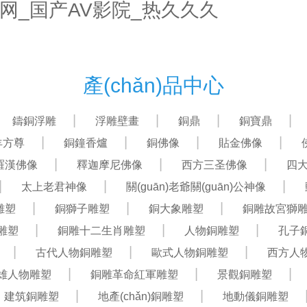
网_国产AV影院_热久久久
首頁
關(guān)于我們
產(chǎn)品中心
產(chǎn)品中心
鑄銅浮雕
浮雕壁畫
銅鼎
銅寶鼎
羊方尊
銅鐘香爐
銅佛像
貼金佛像
羅漢佛像
釋迦摩尼佛像
西方三圣佛像
四
太上老君神像
關(guān)老爺關(guān)公神像
雕塑
銅獅子雕塑
銅大象雕塑
銅雕故宮獅
雕塑
銅雕十二生肖雕塑
人物銅雕塑
孔子
古代人物銅雕塑
歐式人物銅雕塑
西方人
雄人物雕塑
銅雕革命紅軍雕塑
景觀銅雕塑
建筑銅雕塑
地產(chǎn)銅雕塑
地動儀銅雕塑