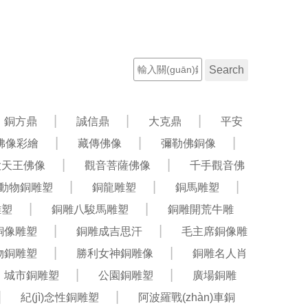
聯(lián)系電話：13582042358
工程案例
新聞資訊
銅方鼎
誠信鼎
大克鼎
平安
佛像彩繪
藏傳佛像
彌勒佛銅像
大天王佛像
觀音菩薩佛像
千手觀音佛
動物銅雕塑
銅龍雕塑
銅馬雕塑
雕塑
銅雕八駿馬雕塑
銅雕開荒牛雕
銅像雕塑
銅雕成吉思汗
毛主席銅像雕
物銅雕塑
勝利女神銅雕像
銅雕名人肖
城市銅雕塑
公園銅雕塑
廣場銅雕
紀(jì)念性銅雕塑
阿波羅戰(zhàn)車銅