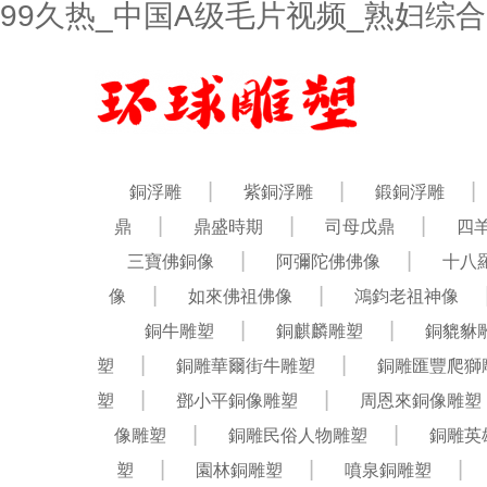
99久热_中国A级毛片视频_熟妇综合
銅浮雕
紫銅浮雕
鍛銅浮雕
鼎
鼎盛時期
司母戊鼎
四
三寶佛銅像
阿彌陀佛佛像
十八
像
如來佛祖佛像
鴻鈞老祖神像
銅牛雕塑
銅麒麟雕塑
銅貔貅
塑
銅雕華爾街牛雕塑
銅雕匯豐爬獅
塑
鄧小平銅像雕塑
周恩來銅像雕塑
像雕塑
銅雕民俗人物雕塑
銅雕英
塑
園林銅雕塑
噴泉銅雕塑