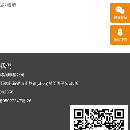
品銅雕塑
)系我們
n)球銅雕塑公司
家莊新樂市正莫鎮(zhèn)雕塑園區(qū)5號
42358
05027247號-26