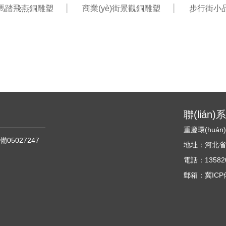
馬踏飛燕銅雕塑
商業(yè)街景觀銅雕塑
步行街小
聯(lián
重慶環(huá
備05027247
地址：河北省石
電話：135820
郵箱：冀ICP備