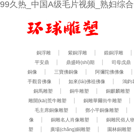
99久热_中国A级毛片视频_熟妇综合
銅浮雕
紫銅浮雕
鍛銅浮雕
平安鼎
鼎盛時(shí)期
司母戊鼎
銅像
三寶佛銅像
阿彌陀佛佛像
手觀音佛像
如來(lái)佛祖佛像
鴻鈞
銅馬雕塑
銅牛雕塑
銅麒麟雕塑
雕開(kāi)荒牛雕塑
銅雕華爾街牛雕塑
毛主席銅像雕塑
鄧小平銅像雕塑
像
銅雕名人肖像雕塑
銅雕民俗人
塑
廣場(chǎng)銅雕塑
園林銅雕塑