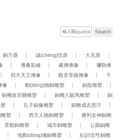
聯(lián)系電話：13582042358
工程案例
新聞資訊
銅方鼎
誠(chéng)信鼎
大克鼎
像
佛像彩繪
藏傳佛像
彌勒佛
四大天王佛像
觀音菩薩佛像
千
公神像
動(dòng)物銅雕塑
銅龍雕塑
銅雕故宮獅雕塑
銅雕八駿馬雕塑
銅
雕塑
孔子銅像雕塑
銅雕成吉思汗
銅雕塑
西方人物銅雕塑
勝利女神銅雕
景觀銅雕塑
城市銅雕塑
公園銅雕
地動(dòng)儀銅雕塑
紀(jì)念性銅雕