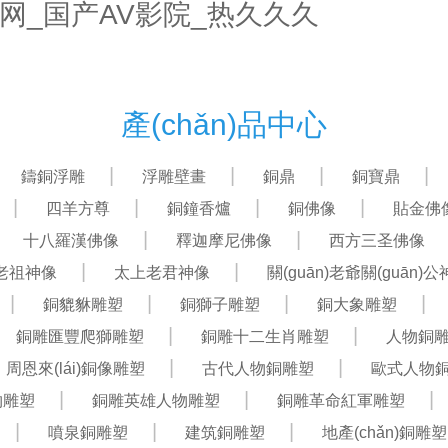
网_国产AV影院_热久久久
首頁(yè)
關(guān)于我們
產(chǎn)品中心
產(chǎn)品中心
鑄銅浮雕
浮雕壁畫
銅鼎
銅寶鼎
四羊方尊
銅鐘香爐
銅佛像
貼金佛
十八羅漢佛像
釋迦摩尼佛像
西方三圣佛像
老祖神像
太上老君神像
關(guān)老爺關(guān)
銅貔貅雕塑
銅獅子雕塑
銅大象雕塑
銅雕匯豐爬獅雕塑
銅雕十二生肖雕塑
人物銅
周恩來(lái)銅像雕塑
古代人物銅雕塑
歐式人物
物雕塑
銅雕英雄人物雕塑
銅雕革命紅軍雕塑
噴泉銅雕塑
建筑銅雕塑
地產(chǎn)銅雕塑