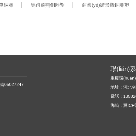
)車銅雕
馬踏飛燕銅雕塑
商業(yè)街景觀銅雕塑
聯(lián
重慶環(huá
備05027247
地址：河北省石家
電話：135820
郵箱：冀ICP備0