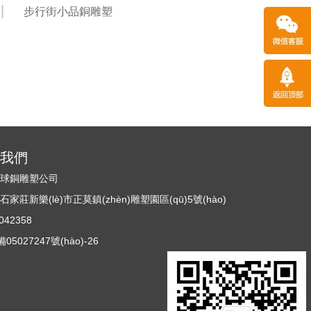
步行街小品銅雕塑
)系我們
n)球銅雕塑公司
莊新樂(lè)市正莫鎮(zhèn)雕塑園區(qū)5號(hào)
42358
5027247號(hào)-26