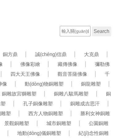
聯(lián)系電話：13582042358
工程案例
新聞資訊
銅方鼎
誠(chéng)信鼎
大克鼎
像
佛像彩繪
藏傳佛像
彌勒佛
四大天王佛像
觀音菩薩佛像
千
公神像
動(dòng)物銅雕塑
銅龍雕塑
銅雕故宮獅雕塑
銅雕八駿馬雕塑
銅
雕塑
孔子銅像雕塑
銅雕成吉思汗
銅雕塑
西方人物銅雕塑
勝利女神銅雕
景觀銅雕塑
城市銅雕塑
公園銅雕
地動(dòng)儀銅雕塑
紀(jì)念性銅雕