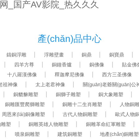
网_国产AV影院_热久久久
首頁(yè)
關(guān)于我們
產(chǎn)品中心
產(chǎn)品中心
鑄銅浮雕
浮雕壁畫
銅鼎
銅寶鼎
四羊方尊
銅鐘香爐
銅佛像
貼金佛
十八羅漢佛像
釋迦摩尼佛像
西方三圣佛像
老祖神像
太上老君神像
關(guān)老爺關(guān)
銅貔貅雕塑
銅獅子雕塑
銅大象雕塑
銅雕匯豐爬獅雕塑
銅雕十二生肖雕塑
人物銅
周恩來(lái)銅像雕塑
古代人物銅雕塑
歐式人物
物雕塑
銅雕英雄人物雕塑
銅雕革命紅軍雕塑
噴泉銅雕塑
建筑銅雕塑
地產(chǎn)銅雕塑