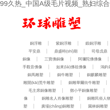
99久热_中国A级毛片视频_熟妇综合
銅浮雕
紫銅浮雕
鍛銅浮雕
平安鼎
鼎盛時(shí)期
司母戊鼎
銅像
三寶佛銅像
阿彌陀佛佛像
手觀音佛像
如來(lái)佛祖佛像
鴻鈞
銅馬雕塑
銅牛雕塑
銅麒麟雕塑
雕開(kāi)荒牛雕塑
銅雕華爾街牛雕塑
毛主席銅像雕塑
鄧小平銅像雕塑
像
銅雕名人肖像雕塑
銅雕民俗人
塑
廣場(chǎng)銅雕塑
園林銅雕塑