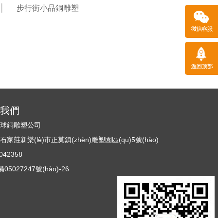
步行街小品銅雕塑
)系我們
n)球銅雕塑公司
莊新樂(lè)市正莫鎮(zhèn)雕塑園區(qū)5號(hào)
42358
5027247號(hào)-26