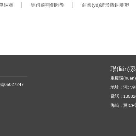
)車銅雕
馬踏飛燕銅雕塑
商業(yè)街景觀銅雕塑
聯(lián
重慶環(huá
備05027247
地址：河北省石家
電話：135820
郵箱：冀ICP備0